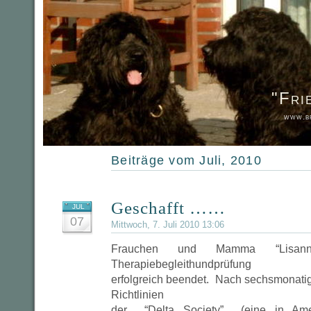
"Fri
www.br
Beiträge vom Juli, 2010
Geschafft ……
JUL
07
Mittwoch, 7. Juli 2010 13:06
Frauchen und Mamma “Lisa
Therapiebegleithundprüfung
erfolgreich beendet. Nach sechsmonati
Richtlinien
der “Delta Society” (eine in Am