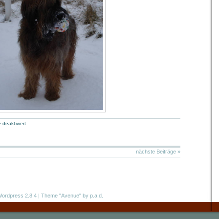
deaktiviert
nächste Beiträge »
ordpress 2.8.4
|
Theme "Avenue"
by p.a.d.