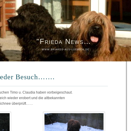
"Frieda News…"
www.briards-aus-luebeck.de
ieder Besuch…….
auchen Timo u. Claudia haben vorbeigeschaut.
ich wieder erobert und die altbekannten
 Schnee überprüft……