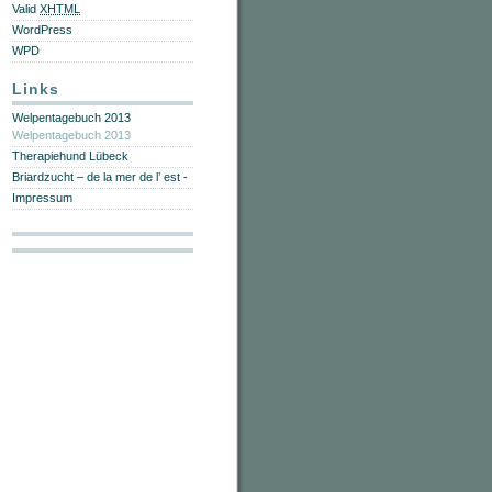
Valid
XHTML
WordPress
WPD
Links
Welpentagebuch 2013
Welpentagebuch 2013
Therapiehund Lübeck
Briardzucht – de la mer de l’ est -
Impressum