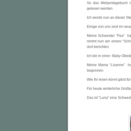
So das Welpentagebuch i
gelesen werden.
Ich werde nun an dieser Ste
Einige von uns sind im neue
Meine Schwester “Fea” hat
nimmt nun am einem “Schnüf
dort berichten.
Ich bin in einer -Baby-Obed
Meine Mama “Lisanne” hat
begonnen.
Wie Ihr lesen könnt gibst f
Für heute winterliche Grüße
Das ist “Luna” eine Schwes