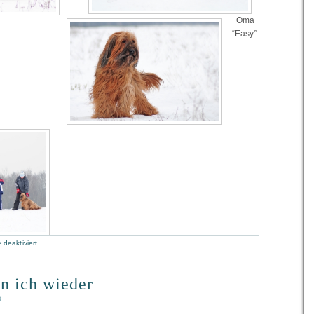
Oma
“Easy”
deaktiviert
n ich wieder
3