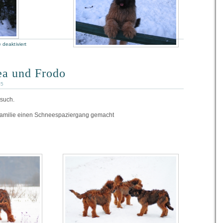
deaktiviert
ea und Frodo
45
such.
Familie einen Schneespaziergang gemacht