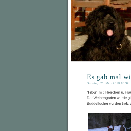
Es gab mal w
Sonntag, 21. März 2010 18:39
“Filou” mit Herrchen u. Fr
Der Welpengarten wurde gle
Buddellöcher wurden trotz