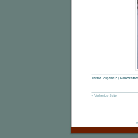
Thema:
Allgemein
|
Kommentare 
« Vorherige Seite
W