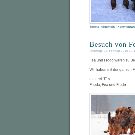
Thema:
Allgemein
|
Kommentare 
Besuch von F
Dienstag, 23. Februar 2010 19:
Fea und Frodo waren zu Be
Wir haben mit der ganzen 
die drei “F” s
Frieda, Fea und Frodo